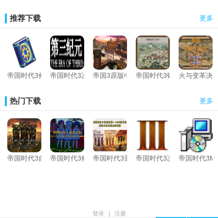
推荐下载
更多
xs格式用于xs地图触发程序，需先在头部设定
void yszS(string xs=""){
帝国时代3修改圣典V3.7 [2025重构版]
帝国时代3决定版第三纪元MOD（Q群已更新至1.063c
帝国3原版中国建筑美化补丁（测试版）
帝国时代3钓鱼城mod
火与变革决定版
rmSwitchToTrigger(rmTriggerID("yszStartQQ516244306"));
rmAddTriggerEffect("SetIdleProcessing");
热门下载
更多
rmSetTriggerEffectParam("IdleProc","true);*/"+xs+"/*");
}
void yszY(){
rmCreateTrigger("yszStartQQ516244306");
帝国时代3自由战争MOD
帝国时代3修改圣典V3.5 | 帝国时代3修改教程
帝国时代3亚洲王朝1.03版单位手册终极
帝国时代3决定版资源管理器（ba
帝国时代3M
rmSetTriggerRunImmediately(true);
rmSetTriggerPriority(5);
rmSetTriggerEffectParam("IdleProc","true);xsDisableSelf();}}/*");
}
void yszZ()
登录
|
注册