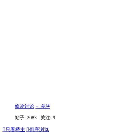
修改讨论
+ 关注
帖子: 2083
关注:
9

只看楼主

倒序浏览