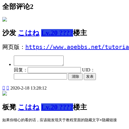
全部评论
2
沙发
こはね
Lv.20 ????
楼主
网页版：
https://www.aoebbs.net/tutoria
回复：
UID：
发表


2020-2-18 13:28:12
板凳
こはね
Lv.20 ????
楼主
如果你细心的看的话，应该能发现关于教程里面的隐藏文字+隐藏链接