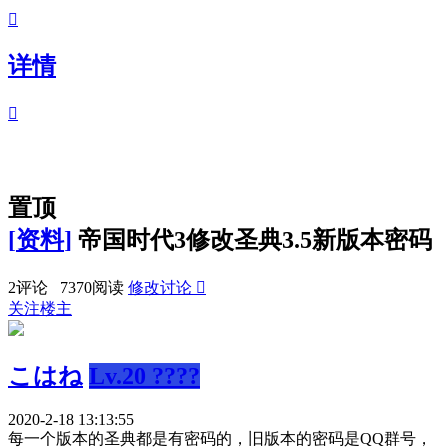

详情

置顶
[
资料
]
帝国时代3修改圣典3.5新版本密码
2评论 7370阅读
修改讨论

关注楼主
こはね
Lv.20 ????
2020-2-18 13:13:55
每一个版本的圣典都是有密码的，旧版本的密码是QQ群号，