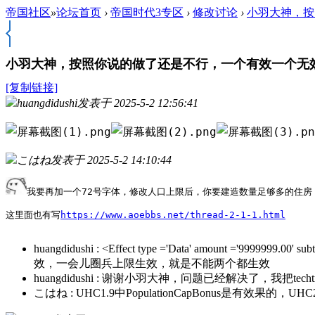
帝国社区
»
论坛首页
›
帝国时代3专区
›
修改讨论
›
小羽大神，按
小羽大神，按照你说的做了还是不行，一个有效一个无
[复制链接]
huangdidushi
发表于 2025-5-2 12:56:41
こはね
发表于 2025-5-2 14:10:44
我要再加一个72号字体，修改人口上限后，你要建造数量足够多的住房
这里面也有写
https://www.aoebbs.net/thread-2-1-1.html
huangdidushi
:
<Effect type ='Data' amount ='9999999.0
效，一会儿圈兵上限生效，就是不能两个都生效
huangdidushi
:
谢谢小羽大神，问题已经解决了，我把techt
こはね
:
UHC1.9中PopulationCapBonus是有效果的，UHC